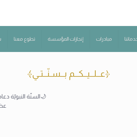
دماتنا
مبادرات
إنجازات المؤسسة
تطوع معنا
س
﴿عــلــيــكــم بــسـنّــتـي﴾
🌙السنّة النبويّة دع
عظي