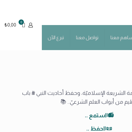
0
₺0,00
اهم معنا
تواصل معنا
تبرع الآن
امة الشريعة الإسلاميّة، وحفظ أحاديث النبي ﷺ باب
م من أبواب العلم الشرعيّ.. 📚
📻|استمع ..
📜|احفظ ..