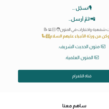
🎙|سجّل ..
📲|ثمّ أرسل..
 شفهية واختبارات في المتون🧑🏻‍💻📝
ن من ورثة الأنبياء عليهم السلام📨🦾
☑️| متون الحديث الشريف:
☑️| المتون العلمية:
قناة التلغرام
ساهم معنا