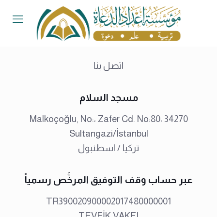
اتصل بنا
مسجد السلام
Malkoçoğlu, No:، Zafer Cd. No:80، 34270
Sultangazi/İstanbul
تركيا / اسطنبول
عبر حساب وقف التوفيق المرخَّص رسمياً
TR390020900002017480000001
TEVFİK VAKFI